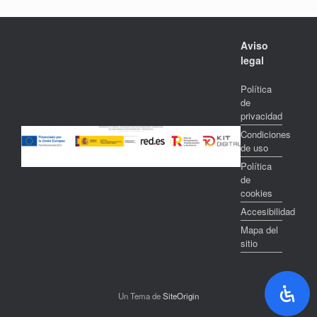
Aviso
legal
Política
de
privacidad
Condiciones
de uso
Política
de
cookies
Accesibilidad
Mapa del
sitio
Un Tema de
SiteOrigin