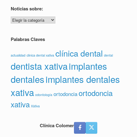
Noticias sobre:
Noticias
sobre:
Palabras Claves
clínica dental
actualidad
clinica dental xativa
dental
dentista xativa
implantes
dentales
implantes dentales
xativa
ortodoncia
ortodoncia
odontología
xativa
Xàtiva
Clínica Colomer