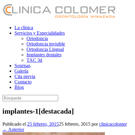
Saltar
al
contenido
La clínica
Servicios y Especialidades
Ortodoncia
Ortodoncia invisible
Ortodoncia Lingual
Implantes dentales
TAC 3d
Sonrisas
Galería
Cita previa
Contacto
Blog
Buscar:
implantes-1[destacada]
Publicado el
25 febrero, 2015
25 febrero, 2015
por
clinicacolomer
← Anterior