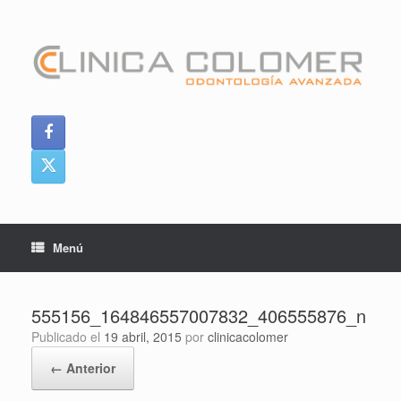
Saltar
al
contenido
Menú
555156_164846557007832_406555876_n
Publicado el
19 abril, 2015
por
clinicacolomer
← Anterior